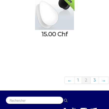
15.00 Chf
←
1
2
3
→