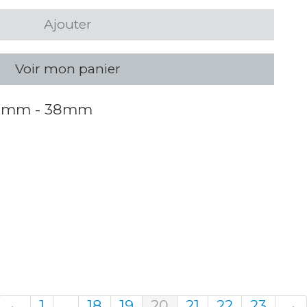
Ajouter
Voir mon panier
1.6mm - 38mm
←
1
...
18
19
20
21
22
23
→