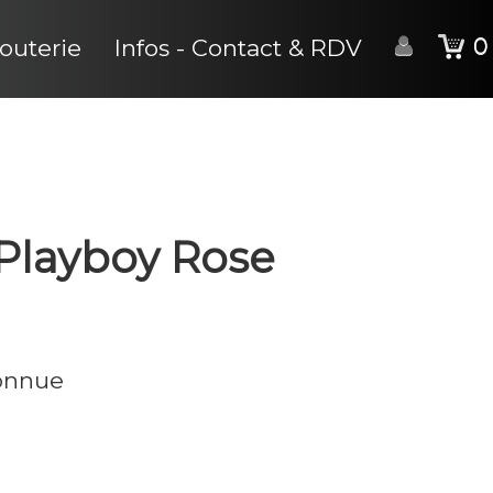
0
jouterie
Infos - Contact & RDV
 Playboy Rose
connue